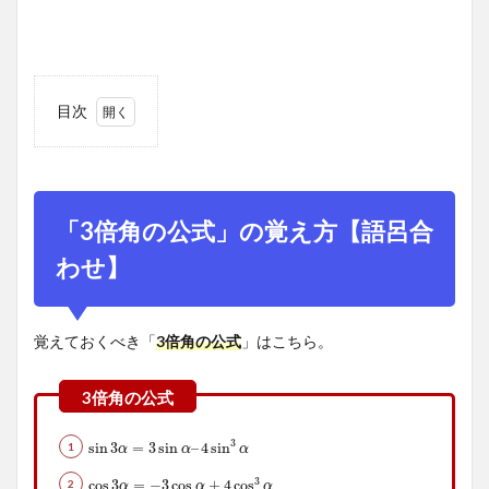
目次
1
「3
倍角
の公
「3倍角の公式」の覚え方【語呂合
式」
の覚
わせ】
え方
【語
呂合
覚えておくべき「
3倍角の公式
」はこちら。
わ
せ】
1.1
sin(サ
3
sin
sin
3
3
α
=
=
3
sin
3
sin
α
–
4
sin
–
4
3
sin
α
α
α
α
イン)
「3倍
3
cos
cos
3
3
α
=
=
−
3
−
cos
3
cos
α
+
4
cos
+
4
3
cos
α
α
α
α