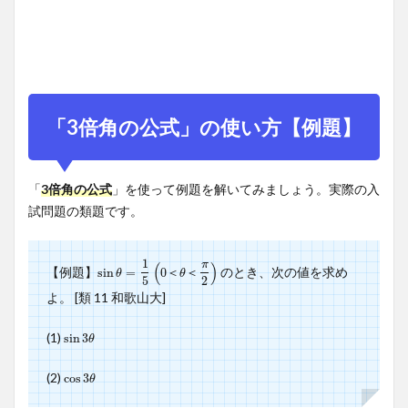
「3倍角の公式」の使い方【例題】
「
3倍角の公式
」を使って例題を解いてみましょう。実際の入
試問題の類題です。
1
π
(
)
【例題】
のとき、次の値を求め
sin
sin
θ
=
=
1
5
(
0
0
＜
θ
＜
π
2
)
＜
＜
θ
θ
5
2
よ。 [類 11 和歌山大]
(1)
sin
sin
3
3
θ
θ
(2)
cos
cos
3
3
θ
θ