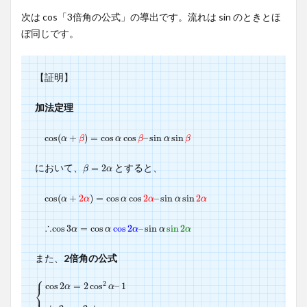
次は cos「3倍角の公式」の導出です。流れは sin のときとほ
ぼ同じです。
【証明】
加法定理
cos
cos
(
(
α
+
+
β
)
=
)
cos
=
cos
α
cos
cos
β
–
sin
–
α
sin
sin
β
sin
α
β
α
β
α
β
において、
とすると、
β
=
=
2
α
2
β
α
cos
cos
(
(
α
+
+
2
2
α
)
=
)
cos
=
cos
α
cos
cos
2
α
–
2
sin
–
α
sin
sin
2
α
sin
2
α
α
α
α
α
α
∴
cos
cos
3
3
α
=
=
cos
cos
α
cos
cos
2
α
2
–
sin
–
sin
α
sin
2
sin
α
2
α
α
α
α
α
また、
2倍角の公式
⎧
2
cos
2
=
2
cos
–
1
α
α
⎨
⎩
{
cos
2
α
=
2
cos
2
α
–
1
sin
2
α
=
2
sin
α
cos
α