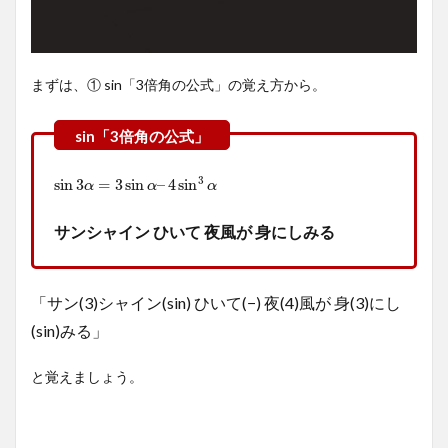
出方
法
【証
明】
まずは、① sin「3倍角の公式」の覚え方から。
2.1
sin「3
倍角
の公
3
sin
3
α
=
3
sin
α
–
4
sin
3
α
sin
3
=
3
sin
–
4
sin
α
α
α
式」
の導
サンシャイン ひいて 夜風が 身にしみる
出
（証
明）
「サン(3)シャイン(sin) ひいて(−) 夜(4)風が 身(3)にし
2.2
(sin)みる」
cos「3
倍角の
と覚えましょう。
公式」
の導出
（証