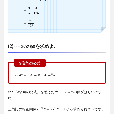
3
4
=
=
3
5
–
–
4
125
5
125
71
=
=
71
125
125
(2)
の値を求めよ。
cos
3
θ
cos
3
θ
3
cos
cos
3
3
θ
=
=
−
3
−
cos
3
cos
θ
+
4
+
cos
4
cos
3
θ
θ
θ
θ
cos「3倍角の公式」を使うために、
の値がほしいです
cos
cos
θ
θ
ね。
2
2
三角比の相互関係
から求められそうです。
sin
sin
2
θ
+
+
cos
cos
2
θ
=
=
1
1
θ
θ