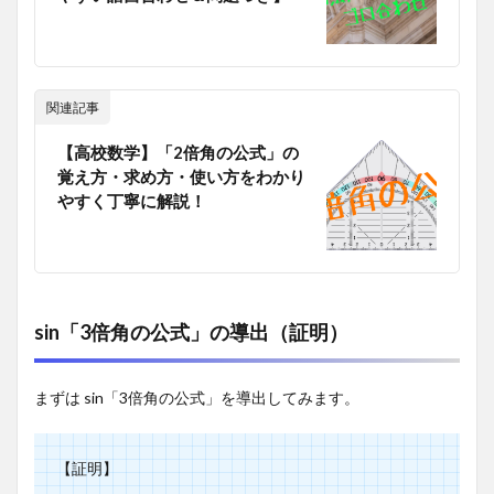
の相
互関
係」
の公
式
関連記事
6
【高校数学】「2倍角の公式」の
【入
覚え方・求め方・使い方をわかり
試問
やすく丁寧に解説！
題】
「3
倍角
の公
式」
の利
sin「3倍角の公式」の導出（証明）
用
まずは sin「3倍角の公式」を導出してみます。
【証明】