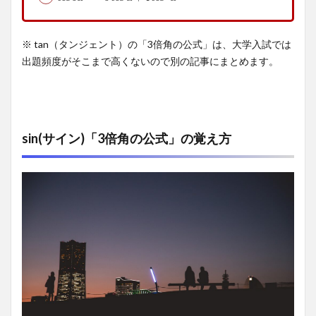
角の
公
式」
※ tan（タンジェント）の「3倍角の公式」は、大学入試では
の覚
出題頻度がそこまで高くないので別の記事にまとめます。
え方
1.2
cos(コ
サイ
sin(サイン)「3倍角の公式」の覚え方
ン)「3
倍角
の公
式」
の覚
え方
2
「3
倍角
の公
式」
の導