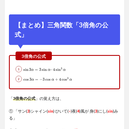
【まとめ】三角関数「3倍角の公
式」
3
sin
sin
3
3
α
=
=
3
sin
3
sin
α
–
4
sin
–
4
3
sin
α
α
α
α
3
cos
cos
3
3
α
=
=
−
3
−
cos
3
cos
α
+
4
cos
+
4
3
cos
α
α
α
α
「
3倍角の公式
」の覚え方は、
① 「サン(
3
)シャイン(
sin
) ひいて(
−
)夜(
4
)風が 身(
3
)にし(
sin
)み
る」