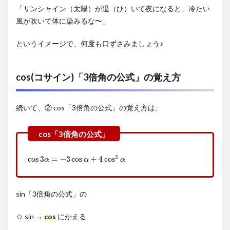
明）
「サンシャイン（太陽）が退（ひ）いて夜になると、冷たい
3
風が吹いて体に染みるな〜」
「3
倍角
というイメージで、何度も口ずさみましょう♪
の公
式」
の使
cos(コサイン)「3倍角の公式」の覚え方
い方
【例
題】
続いて、② cos「3倍角の公式」の覚え方は、
3.1
(1)
sin
sin
3
3
θ
θ
の値
3
cos
3
α
=
−
3
cos
α
+
4
cos
3
α
cos
3
=
−
3
cos
+
4
cos
α
α
α
を求
め
よ。
sin「3倍角の公式」の
3.2
sin →
cos
にかえる
(2)