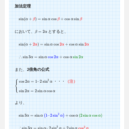
加法定理
sin
sin
(
(
α
+
+
β
)
=
)
sin
=
α
sin
cos
β
cos
+
cos
+
α
sin
cos
β
sin
α
β
α
β
α
β
において、
とすると、
β
=
=
2
α
2
β
α
sin
sin
(
(
α
+
+
2
α
2
)
=
)
sin
=
α
sin
cos
2
cos
α
+
cos
2
+
α
sin
cos
2
α
sin
2
α
α
α
α
α
α
∴
sin
sin
3
3
α
=
=
sin
sin
α
cos
cos
2
α
+
2
cos
+
α
cos
sin
2
α
sin
2
α
α
α
α
α
また、
2倍角の公式
⎧
2
cos
2
=
1
–
2
sin
・
・
・
（
注
）
α
α
⎨
⎩
{
cos
2
α
=
1
–
2
sin
2
α
・
・
・
（
注
）
sin
2
α
=
2
sin
α
cos
α
sin
2
=
2
sin
cos
α
α
α
より、
2
sin
sin
3
3
α
=
=
sin
sin
α
(
1
–
2
1
sin
–
2
2
sin
α
)
+
cos
+
α
(
cos
2
sin
α
(
cos
2
sin
α
)
cos
)
(
)
α
α
α
α
α
α
3
2
∴
sin
sin
3
3
α
=
=
sin
sin
α
–
2
sin
–
2
3
sin
α
+
2
sin
+
α
2
cos
sin
2
α
cos
α
α
α
α
α