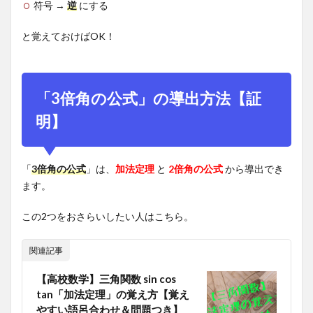
cos
cos
3
3
θ
θ
符号 →
逆
にする
の値
を求
と覚えておけばOK！
め
よ。
4
「3倍角の公式」の導出方法【証
【ま
と
明】
め】
三角
関数
「
3倍角の公式
」は、
加法定理
と
2倍角の公式
から導出でき
「3
ます。
倍角
の公
この2つをおさらいしたい人はこちら。
式」
5
関連記事
参
考：
【高校数学】三角関数 sin cos
「三
tan「加法定理」の覚え方【覚え
角比
やすい語呂合わせ＆問題つき】