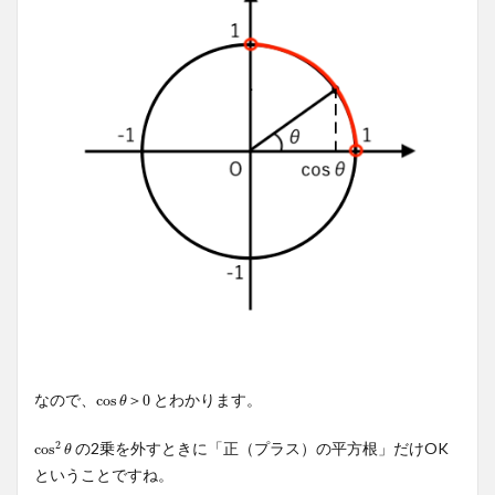
なので、
とわかります。
cos
cos
θ
＞
0
0
＞
θ
2
の2乗を外すときに「正（プラス）の平方根」だけOK
cos
cos
2
θ
θ
ということですね。