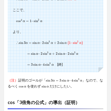
ここで、
2
2
cos
cos
2
α
=
=
1
–
1
–
sin
sin
2
α
α
α
より、
3
2
∴
sin
sin
3
3
α
=
=
sin
sin
α
–
2
sin
–
2
3
sin
α
+
2
sin
+
α
2
(
sin
1
–
sin
2
1
α
–
)
sin
(
)
α
α
α
α
α
3
3
=
=
sin
sin
α
–
2
–
sin
2
sin
3
α
+
2
+
sin
2
α
sin
–
2
sin
–
3
2
α
sin
α
α
α
α
3
[終]
=
=
3
3
sin
sin
α
–
4
–
sin
4
sin
3
α
α
α
3
（注）
証明のゴールが「
」なので、な
sin
sin
3
3
α
=
=
3
sin
3
sin
α
–
4
sin
–
4
3
sin
α
α
α
α
るべく
を使わず
だけにしたい。
cos
cos
α
sin
sin
α
α
α
cos「3倍角の公式」の導出（証明）