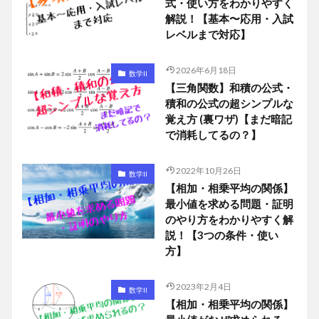
式・使い方をわかりやすく
解説！【基本〜応用・入試
レベルまで対応】
2026年6月18日
数学II
【三角関数】和積の公式・
積和の公式の超シンプルな
覚え方 (裏ワザ)【まだ暗記
で消耗してるの？】
2022年10月26日
数学II
【相加・相乗平均の関係】
最小値を求める問題・証明
のやり方をわかりやすく解
説！【3つの条件・使い
方】
2023年2月4日
数学II
【相加・相乗平均の関係】