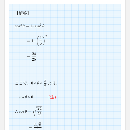
【解答】
2
2
cos
cos
2
θ
=
=
1
1
–
–
sin
sin
2
θ
θ
θ
2
1
(
)
=
=
1
1
–
–
(
1
5
)
2
5
24
=
=
24
25
25
π
ここで、
より、
0
0
＜
θ
＜
π
2
＜
＜
θ
2
・・・（注）
cos
cos
θ
＞
0
0
＞
θ
−
−
−
24
√
∴
cos
cos
θ
=
=
24
25
θ
25
–
√
2
6
=
=
2
6
5