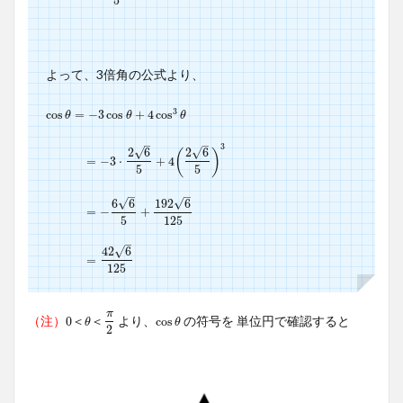
5
よって、3倍角の公式より、
3
cos
cos
θ
=
=
−
3
−
cos
3
cos
θ
+
4
+
cos
4
cos
3
θ
θ
θ
θ
–
–
3
√
√
2
6
2
6
(
)
=
=
−
−
3
⋅
3
2
⋅
6
5
+
4
(
2
+
6
5
4
)
3
5
5
–
–
√
√
6
6
192
6
=
=
−
−
6
6
5
+
192
+
6
125
5
125
–
√
42
6
=
=
42
6
125
125
π
（注）
より、
の符号を 単位円で確認すると
0
0
＜
θ
＜
π
2
cos
cos
θ
＜
＜
θ
θ
2