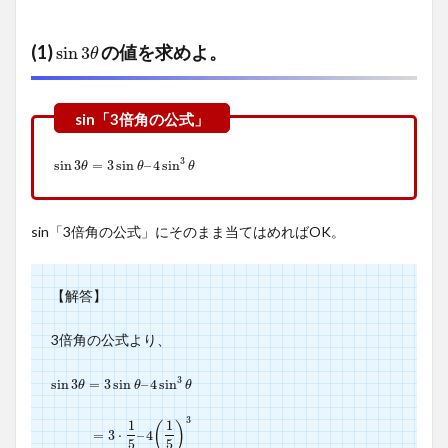
(1)
の値を求めよ。
sin
3
θ
sin
3
θ
3
sin
sin
3
3
θ
=
=
3
sin
3
sin
θ
–
4
–
sin
4
sin
3
θ
θ
θ
θ
sin「3倍角の公式」にそのまま当てはめればOK。
【解答】
3倍角の公式より、
3
sin
sin
3
3
θ
=
=
3
sin
3
sin
θ
–
4
–
sin
4
sin
3
θ
θ
θ
θ
3
1
1
(
)
=
=
3
3
⋅
1
⋅
5
–
4
–
(
4
1
5
)
3
5
5