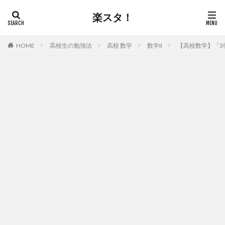
楽スタ！
高校生の勉強法
高校 数学
数学II
【高校数学】「3
HOME