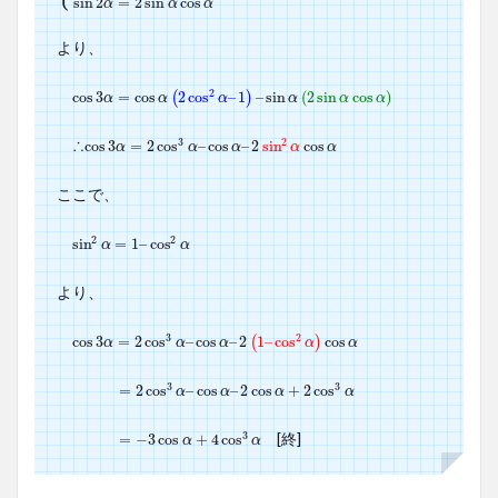
sin
2
=
2
sin
cos
α
α
α
より、
2
cos
cos
3
3
α
=
=
cos
cos
α
(
2
cos
2
cos
2
α
–
1
–
)
–
1
sin
–
α
sin
(
2
sin
(
α
2
cos
sin
α
)
cos
)
(
)
α
α
α
α
α
α
2
3
∴
cos
cos
3
3
α
=
=
2
cos
2
cos
3
α
–
cos
–
cos
α
–
2
–
sin
2
sin
2
α
cos
cos
α
α
α
α
α
α
ここで、
2
2
sin
sin
2
α
=
=
1
–
1
cos
–
cos
2
α
α
α
より、
3
2
cos
cos
3
3
α
=
=
2
cos
2
cos
3
α
–
cos
–
cos
α
–
2
–
(
1
2
–
1
cos
–
cos
2
α
)
cos
cos
α
(
)
α
α
α
α
α
3
3
=
=
2
2
cos
cos
3
α
–
–
cos
cos
α
–
–
2
cos
2
cos
α
+
2
+
cos
2
cos
3
α
α
α
α
α
3
[終]
=
=
−
−
3
cos
3
cos
α
+
4
+
cos
4
cos
3
α
α
α