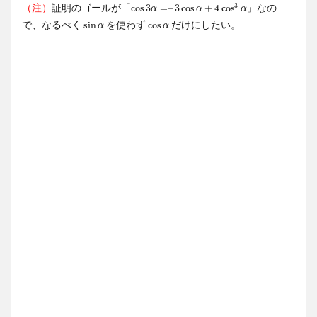
3
（注）
証明のゴールが「
」なの
cos
cos
3
3
α
=
=
–
–
3
3
cos
cos
α
+
4
+
cos
4
cos
3
α
α
α
α
で、なるべく
を使わず
だけにしたい。
sin
sin
α
cos
cos
α
α
α