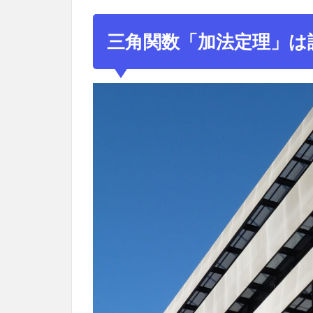
三角
関数
「加
三角関数「加法定理」は
法定
理」
は語
呂合
わせ
で覚
えよ
う！
2
sin（サ
イン）
加法定
理の覚
え方
【語呂