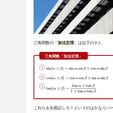
合わ
せ】
2.1
【例
題1】
sin75°
を加
三角関数の「
加法定理
」は以下の3つ。
法定
理を
用い
て求
sin
(
α
±
β
)
=
sin
α
cos
β
±
cos
α
sin
β
sin
(
±
)
=
sin
cos
±
cos
sin
α
β
α
β
α
β
め
よ。
cos
(
α
±
β
)
=
cos
α
cos
β
∓
sin
α
sin
β
cos
(
±
)
=
cos
cos
∓
sin
sin
α
β
α
β
α
β
tan
±
tan
2.2
α
β
tan
(
α
±
β
)
=
tan
α
±
tan
β
1
∓
tan
α
tan
β
tan
(
±
)
=
α
β
1
∓
tan
tan
α
β
【例
題2】
sin15°
これらを丸暗記しろ！というのはかなりハ
を加