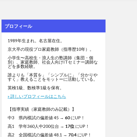
プロフィール
1989年生まれ。名古屋在住。
京大卒の現役プロ家庭教師（指導歴10年）。
小学生〜高校生・浪人生の塾講師（集団・個
別）、家庭教師、社会人向けITセミナー講師な
どを多数経験。
誰よりも「本質を」「シンプルに」「分かりや
すく」教えることをモットーに活動している。
英検1級、数検準1級を保有。
» 詳しいプロフィールはこちら
【指導実績（家庭教師のみ記載）】
中3 県内模試の偏差値 45 →
60
にUP！
高1 学年360人中200位台 →
17位
にUP！
高2 全国模試の偏差値 48.1 →
70.4
にUP！