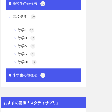
高校生の勉強法
61
高校 数学
59
数学I
26
数学II
18
数学A
9
数学B
6
数学III
3
小学生の勉強法
1
おすすめ講座「スタディサプリ」