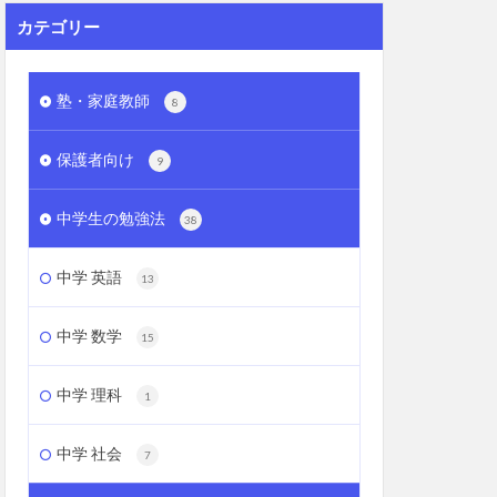
カテゴリー
塾・家庭教師
8
保護者向け
9
中学生の勉強法
38
中学 英語
13
中学 数学
15
中学 理科
1
中学 社会
7