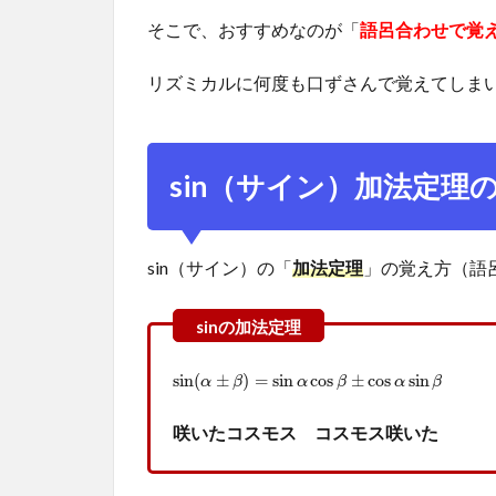
法定
そこで、おすすめなのが「
語呂合わせで覚
理を
用い
リズミカルに何度も口ずさんで覚えてしまい
て求
め
よ。
sin（サイン）加法定理
3
cos（コ
サイ
sin（サイン）の「
加法定理
」の覚え方（語
ン）加
法定理
の覚え
方【語
sin
(
α
±
β
)
=
sin
α
cos
β
±
cos
α
sin
β
sin
(
±
)
=
sin
cos
±
cos
sin
呂合わ
α
β
α
β
α
β
せ】
咲いたコスモス コスモス咲いた
3.1
【例