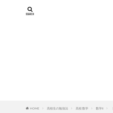
高校生の勉強法
高校 数学
数学II
HOME