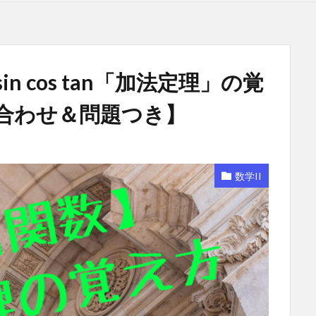
n cos tan「加法定理」の覚
合わせ＆問題つき】
数学II