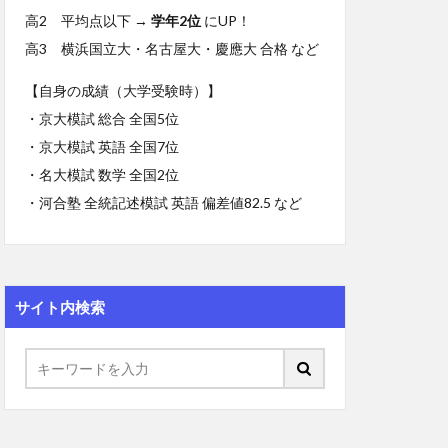
高2 平均点以下 →
学年2位
にUP！
高3 横浜国立大・名古屋大・慶應大 合格 など
【自身の成績（大学受験時）】
・京大模試 総合 全国5位
・京大模試 英語 全国7位
・名大模試 数学 全国2位
・河合塾 全統記述模試 英語 偏差値82.5 など
サイト内検索