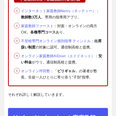
家庭教
師ファ
インターネット家庭教師Netty（ネッティー）
：
ースト
教師数3万人
。専用の指導用アプリ。
【対
家庭教師ファースト
：対面・オンラインの両方
面・オ
ンライ
OK。
各種専門コース
あり。
ン対
不登校専門オンライン個別指導 ティントル
：
出席
応】
扱い制度
の対象に認可。通信制高校と提携。
4
オンライン家庭教師AIDnet（エイドネット）
：
安
No.3：
い料金
がウリ。通信制高校と提携。
不登校
専門オ
オンライン坪田塾
：「
ビリギャル
」の著者が塾
ンライ
長。生徒一人ひとりに寄り添う“子別”指導。
ン個別
指導 テ
ィント
それぞれ詳しく解説していきます。
ル【出
席扱い
制度
OK】