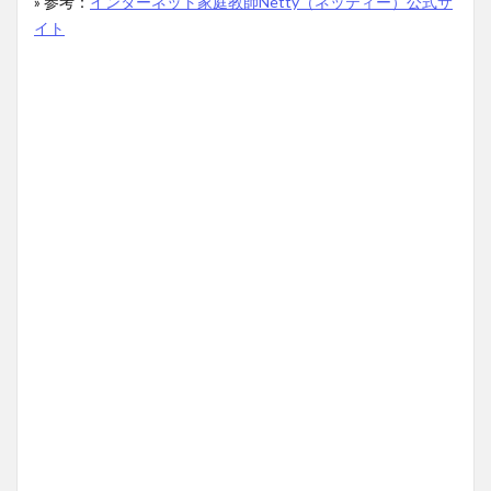
» 参考：
インターネット家庭教師Netty（ネッティー）公式サ
イト