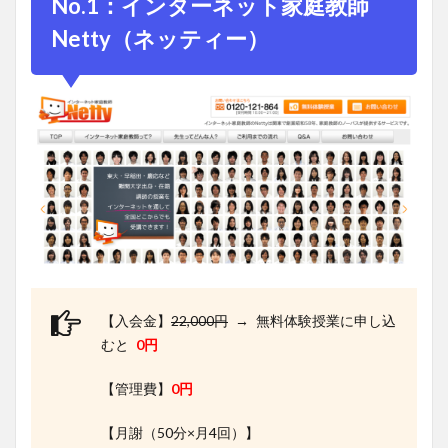
No.1：インターネット家庭教師
5
Netty（
ネッティー）
No.4：オ
ンライン家
庭教師
AIDnet（エ
イドネッ
ト）
6
No.5：
オンラ
イン坪
田塾
【ビリ
ギャル
【入会金】
22,000円
→ 無料体験授業に申し込
で有
むと
0円
名】
7
【管理費】
0円
最後
に
【月謝（50分×月4回）】