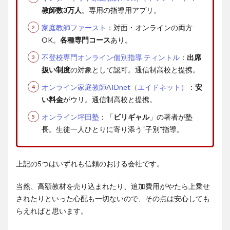
教師数3万人
。専用の指導用アプリ。
家庭教師ファースト
：対面・オンラインの両方
OK。
各種専門コース
あり。
不登校専門オンライン個別指導 ティントル
：
出席
扱い制度
の対象として認可。通信制高校と提携。
オンライン家庭教師AIDnet（エイドネット）
：
安
い料金
がウリ。通信制高校と提携。
オンライン坪田塾
：「
ビリギャル
」の著者が塾
長。生徒一人ひとりに寄り添う“子別”指導。
上記の5つはいずれも信頼のおける会社です。
当然、高額教材を売り込まれたり、追加費用がやたら上乗せ
されたりといった心配も一切ないので、その点は安心しても
らえればと思います。