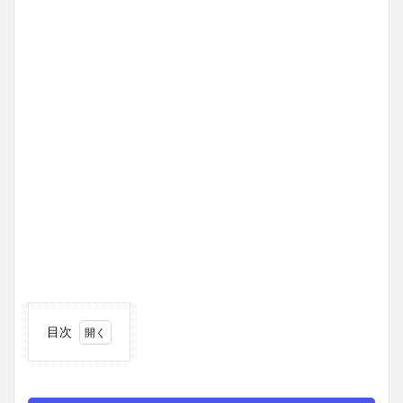
目次
1
不登
校に