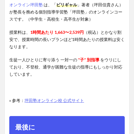
オンライン坪田塾
は、「
ビリギャル
」著者（坪田信貴さん）
が塾長を務める個別指導学習塾「坪田塾」のオンラインコー
スです。（中学生・高校生・高卒生が対象）
授業料は、
1時間あたり 1,663〜2,539円
（税込）とかなり割
安で、授業時間の長いプランほど1時間あたりの授業料は安く
なります。
生徒一人ひとりに寄り添う 一対一の
“子” 別指導
をウリにし
ており、不登校、通学が困難な生徒の指導にもしっかり対応
しています。
» 参考：
坪田塾オンライン校 公式サイト
最後に