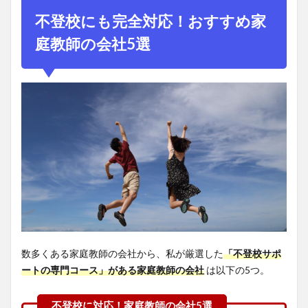
も完
不登校にも完全対応！おすすめ家
全対
応！
庭教師の会社5選
おす
すめ
家庭
教師
の会
社5
選
2
No.1：イ
ンターネ
ット家庭
教師
Netty（ネ
ッティ
数多くある家庭教師の会社から、私が厳選した
「不登校サポ
ー）
ートの専門コース」がある家庭教師の会社
は以下の5つ。
3
No.2：