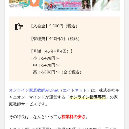
【入会金】5,500円（税込）
【管理費】440円/月（税込）
【月謝（45分×月4回）】
・小：6,498円〜
・中：6,498円〜
・高：6,806円〜（全て税込）
オンライン家庭教師AIDnet（エイドネット）
は、株式会社キ
ャニオン・マインドが運営する「
オンライン指導専門
」の家
庭教師サービスです。
その特長は、なんといっても
授業料の安さ
。